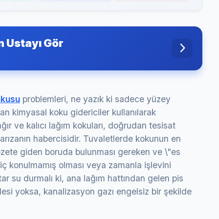
n Ustayı Gör
okusu
problemleri, ne yazık ki sadece yüzey
an kimyasal koku gidericiler kullanılarak
ağır ve kalıcı lağım kokuları, doğrudan tesisat
a arızanın habercisidir. Tuvaletlerde kokunun en
lozete giden boruda bulunması gereken ve \"es
 hiç konulmamış olması veya zamanla işlevini
ktar su durmalı ki, ana lağım hattından gelen pis
esi yoksa, kanalizasyon gazı engelsiz bir şekilde