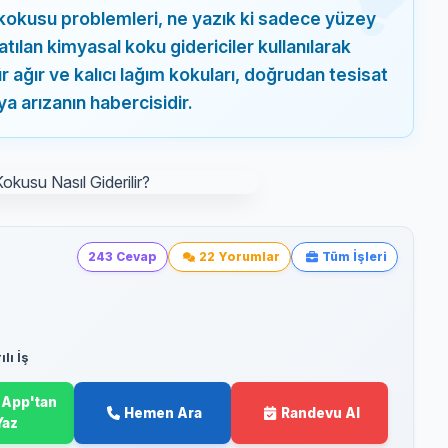
t kokusu problemleri, ne yazık ki sadece yüzey
tılan kimyasal koku gidericiler kullanılarak
r ağır ve kalıcı lağım kokuları, doğrudan tesisat
ya arızanın habercisidir.
243 Cevap
22 Yorumlar
Tüm İşleri
lı İş
App'tan
Hemen Ara
Randevu Al
Yaz