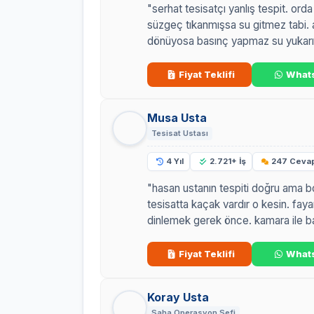
"serhat tesisatçı yanlış tespit. orda
süzgeç tıkanmışsa su gitmez tabi.
dönüyosa basınç yapmaz su yukarı 
Fiyat Teklifi
What
Musa Usta
Tesisat Ustası
4 Yıl
2.721+ İş
247 Ceva
"hasan ustanın tespiti doğru ama b
tesisatta kaçak vardır o kesin. faya
dinlemek gerek önce. kamara ile ba
Fiyat Teklifi
What
Koray Usta
Saha Operasyon Şefi