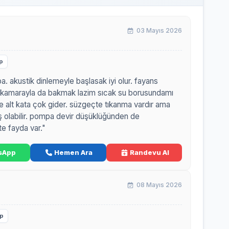
03 Mayıs 2026
p
a. akustik dinlemeyle başlasak iyi olur. fayans
al kamarayla da bakmak lazim sıcak su borusundamı
 alt kata çok gider. süzgeçte tıkanma vardır ama
ş olabilir. pompa devir düşüklüğünden de
te fayda var."
sApp
Hemen Ara
Randevu Al
08 Mayıs 2026
p