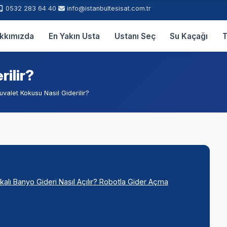
0532 283 64 40
info@istanbultesisat.com.tr
kkımızda
En Yakın Usta
Ustanı Seç
Su Kaçağı
T
rilir?
uvalet Kokusu Nasıl Giderilir?
ıkalı Banyo Gideri Nasıl Açılır? Robotla Gider Açma