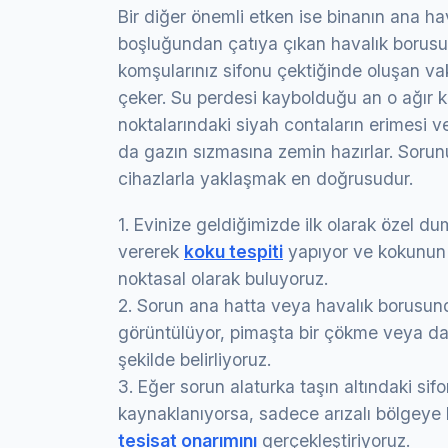
Bir diğer önemli etken ise binanın ana ha
boşluğundan çatıya çıkan havalık borusu
komşularınız sifonu çektiğinde oluşan vak
çeker. Su perdesi kaybolduğu an o ağır ko
noktalarındaki siyah contaların erimesi ve
da gazın sızmasına zemin hazırlar. Soru
cihazlarla yaklaşmak en doğrusudur.
1. Evinize geldiğimizde ilk olarak özel d
vererek
koku tespiti
yapıyor ve kokunun 
noktasal olarak buluyoruz.
2. Sorun ana hatta veya havalık borusund
görüntülüyor, pimaşta bir çökme veya da
şekilde belirliyoruz.
3. Eğer sorun alaturka taşın altındaki si
kaynaklanıyorsa, sadece arızalı bölgeye
tesisat onarımını
gerçekleştiriyoruz.