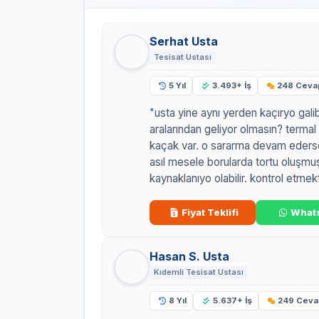
Serhat Usta
Tesisat Ustası
5 Yıl
3.493+ İş
248 Ceva
"usta yine aynı yerden kaçıryo galib
aralarından geliyor olmasın? term
kaçak var. o sararma devam ederse
asıl mesele borularda tortu oluşmu
kaynaklanıyo olabilir. kontrol etmek
Fiyat Teklifi
What
Hasan S. Usta
Kıdemli Tesisat Ustası
8 Yıl
5.637+ İş
249 Ceva