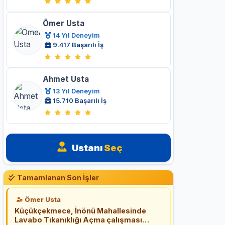
Ömer Usta
14 Yıl Deneyim
9.417 Başarılı İş
Ahmet Usta
13 Yıl Deneyim
15.710 Başarılı İş
Ustanı
Seç
Tamamlanan Son İşler
Ömer Usta
Küçükçekmece, İnönü Mahallesinde
Lavabo Tıkanıklığı Açma çalışması