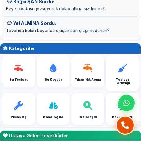
Bağcı ŞAN Sordu:
Evye civatası gevşeyerek dolap altına sızdırır mı?
Yel ALMİNA Sordu:
Tavanda kolon boyunca oluşan sarı çizgi nedendir?
Kategoriler
Su Tesisat
Su Kaçağı
Tıkanıklık Açma
Tesisat
Temizliği
Pimaş Aç
Kanal Açma
Yer Tespiti
Koku Tespiti
Ustaya Gelen Teşekkürler