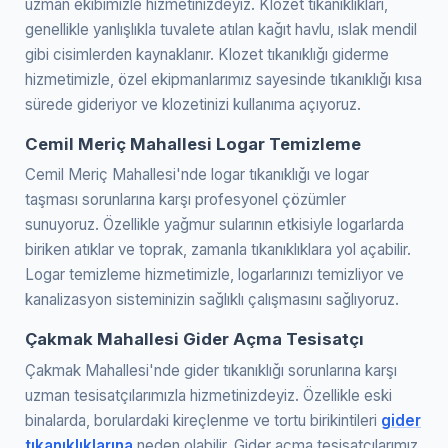
uzman ekibimizle hizmetinizdeyiz. Klozet tıkanıklıkları,
genellikle yanlışlıkla tuvalete atılan kağıt havlu, ıslak mendil
gibi cisimlerden kaynaklanır. Klozet tıkanıklığı giderme
hizmetimizle, özel ekipmanlarımız sayesinde tıkanıklığı kısa
sürede gideriyor ve klozetinizi kullanıma açıyoruz.
Cemil Meriç Mahallesi Logar Temizleme
Cemil Meriç Mahallesi'nde logar tıkanıklığı ve logar
taşması sorunlarına karşı profesyonel çözümler
sunuyoruz. Özellikle yağmur sularının etkisiyle logarlarda
biriken atıklar ve toprak, zamanla tıkanıklıklara yol açabilir.
Logar temizleme hizmetimizle, logarlarınızı temizliyor ve
kanalizasyon sisteminizin sağlıklı çalışmasını sağlıyoruz.
Çakmak Mahallesi Gider Açma Tesisatçı
Çakmak Mahallesi'nde gider tıkanıklığı sorunlarına karşı
uzman tesisatçılarımızla hizmetinizdeyiz. Özellikle eski
binalarda, borulardaki kireçlenme ve tortu birikintileri
gider
tıkanıklıklarına
neden olabilir. Gider açma tesisatçılarımız,