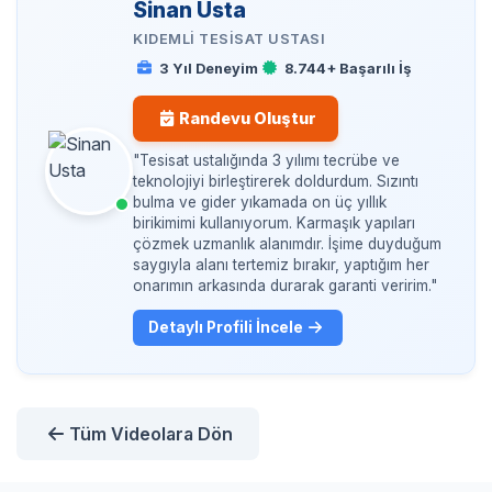
Sinan Usta
sistemden uzaklaştırıyor ve suyun normal akışını tekrar
öneririz.
4 İşlem bittikten sonra su akışı kontrol edilerek pimaşın
KIDEMLI TESISAT USTASI
sağlıyoruz.
tamamen temizlendiğinden emin olunur
3 Yıl Deneyim
8.744+ Başarılı İş
Daha detaylı bilgi almak için Kırmadan
Tuvalet
Tıkanıklığı
Açma: İstanbul’un En Güvenilir Robotlu
Siz de iş yerinizde veya evinizde banyoyu savaş alanına
Randevu Oluştur
Servisi ziyaret edebilirsiniz.
çevirmeden profesyonel bir destek almak isterseniz
"Tesisat ustalığında 3 yılımı tecrübe ve
İstanbul Tesisat ekiplerimizden kırmadan
robotla açma
teknolojiyi birleştirerek doldurdum. Sızıntı
veya
kameralı su kaçağı
tespiti hizmetlerimiz için
bulma ve gider yıkamada on üç yıllık
servis kaydı oluşturabilirsiniz.
birikimimi kullanıyorum. Karmaşık yapıları
çözmek uzmanlık alanımdır. İşime duyduğum
saygıyla alanı tertemiz bırakır, yaptığım her
Daha detaylı bilgi almak için Kırmadan
Tuvalet
onarımın arkasında durarak garanti veririm."
Tıkanıklığı
Açma: İstanbul’un En Güvenilir Robotlu
Detaylı Profili İncele
Servisi ziyaret edebilirsiniz.
Tüm Videolara Dön