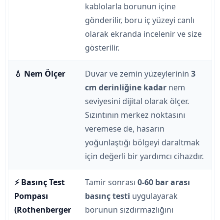
kablolarla borunun içine
gönderilir, boru iç yüzeyi canlı
olarak ekranda incelenir ve size
gösterilir.
💧 Nem Ölçer
Duvar ve zemin yüzeylerinin
3
cm derinliğine kadar
nem
seviyesini dijital olarak ölçer.
Sızıntının merkez noktasını
veremese de, hasarın
yoğunlaştığı bölgeyi daraltmak
için değerli bir yardımcı cihazdır.
⚡ Basınç Test
Tamir sonrası
0-60 bar arası
Pompası
basınç testi
uygulayarak
(Rothenberger
borunun sızdırmazlığını