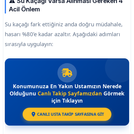
⚠️ Su Kaçağı Varsa Alınması Gereken 4
Acil Önlem
Su kaçağı fark ettiğiniz anda doğru müdahale,
hasarı %80’e kadar azaltır. Aşağıdaki adımları
sırasıyla uygulayın:
Konumunuza En Yakın Ustamızın Nerede
Olduğunu
Canlı Takip Sayfamızdan
Görmek
için Tıklayın
CANLI USTA TAKİP SAYFASINA GİT