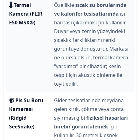
🌡️ Termal
Özellikle
sıcak su borularında
Kamera (FLIR
ve kalorifer tesisatlarında
ısı
E50 MSX®)
haritası çıkarmak için kullanılır.
Duvar veya zemin yüzeyindeki
sıcaklık farklılıklarını renkli
görüntüye dönüştürür. Markası
ne olursa olsun, termal kamera
“yardımcı” bir cihazdır; kesin
tespit için akustik dinleme ile
teyit edilir.
📹 Pis Su Boru
Gider tesisatlarında meydana
Kamerası
gelen kırık, çökme veya conta
(Ridgid
sıyırması gibi
fiziksel hasarları
SeeSnake)
birebir görüntülemek
için
kullanılır. 30 metrelik esnek