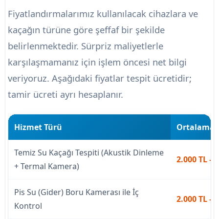
Fiyatlandırmalarımız kullanılacak cihazlara ve
kaçağın türüne göre şeffaf bir şekilde
belirlenmektedir. Sürpriz maliyetlerle
karşılaşmamanız için işlem öncesi net bilgi
veriyoruz. Aşağıdaki fiyatlar tespit ücretidir;
tamir ücreti ayrı hesaplanır.
Hizmet Türü
Ortalama 
Temiz Su Kaçağı Tespiti (Akustik Dinleme
2.000 TL – 
+ Termal Kamera)
Pis Su (Gider) Boru Kamerası ile İç
2.000 TL – 
Kontrol