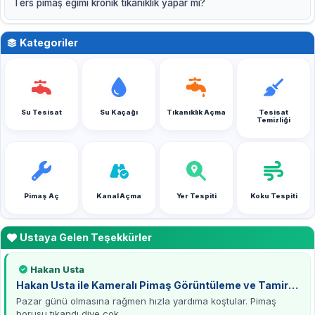
Ters pimaş eğimi kronik tıkanıklık yapar mı?
Kategoriler
Su Tesisat
Su Kaçağı
Tıkanıklık Açma
Tesisat
Temizliği
Pimaş Aç
Kanal Açma
Yer Tespiti
Koku Tespiti
Ustaya Gelen Teşekkürler
Hakan Usta
Hakan Usta ile Kameralı Pimaş Görüntüleme ve Tamirat
Deneyimi
Pazar günü olmasına rağmen hızla yardıma koştular. Pimaş
borusu tıkandı diye çok...