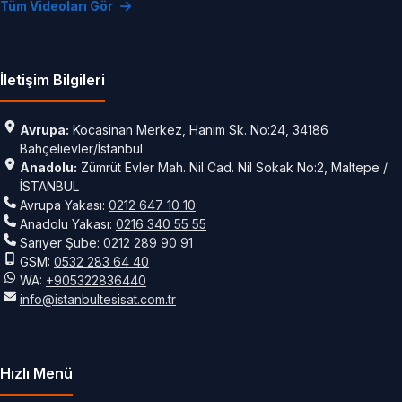
Tüm Videoları Gör
İletişim Bilgileri
Avrupa:
Kocasinan Merkez, Hanım Sk. No:24, 34186
Bahçelievler/İstanbul
Anadolu:
Zümrüt Evler Mah. Nil Cad. Nil Sokak No:2, Maltepe /
İSTANBUL
Avrupa Yakası:
0212 647 10 10
Anadolu Yakası:
0216 340 55 55
Sarıyer Şube:
0212 289 90 91
GSM:
0532 283 64 40
WA:
+905322836440
info@istanbultesisat.com.tr
Hızlı Menü