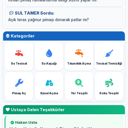
SUL TAMER Sordu:
Açık teras yağmur pimaşı donarak patlar mı?
Kategoriler
Su Tesisat
Su Kaçağı
Tıkanıklık Açma
Tesisat Temizliği
Pimaş Aç
Kanal Açma
Yer Tespiti
Koku Tespiti
Ustaya Gelen Teşekkürler
Hakan Usta