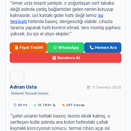
"ömer usta tespiti yanlıştır. o yoğunlaşan sert tabaka
değil aslında yanlış bağlantıdan gelen nemin kuruyup
kalmasıdır. üst kattaki gider hattı değil temiz
su
tesisatı
hattında basınç dengesizliği olabilir. cihazla
tarama yaparak hattı kontrol etmeli. ters montaj şüphesi
yüksek. bu işe el atıyo ekipler."
Fiyat Teklifi
WhatsApp
Hemen Ara
Randevu Al
Adnan Usta
11 Temmuz 2026
Kıdemli Tesisat Ustası
20 Yıl
12.784+ İş
237 Cevap
"şahin ustanın hattaki basınç teorisi eksik kalmış. o
sertleşen kütle aslında ana kolon hattındaki çatlak
kaynaklı korozyonun sonucu. termal cihazı açıp ısıl