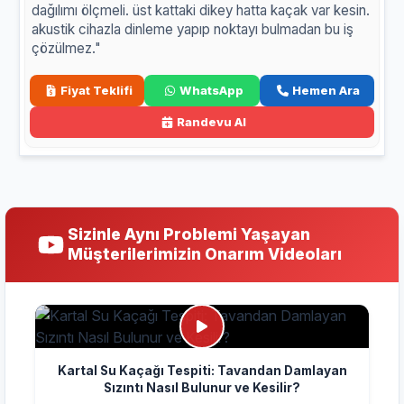
dağılımı ölçmeli. üst kattaki dikey hatta kaçak var kesin.
akustik cihazla dinleme yapıp noktayı bulmadan bu iş
çözülmez."
Fiyat Teklifi
WhatsApp
Hemen Ara
Randevu Al
Sizinle Aynı Problemi Yaşayan
Müşterilerimizin Onarım Videoları
Kartal Su Kaçağı Tespiti: Tavandan Damlayan
Sızıntı Nasıl Bulunur ve Kesilir?