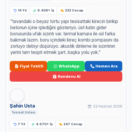
14 Yıl
9.408+ İş
233 Cevap
"tavandaki o beyaz tortu yapı tesisattaki kirecin birikip
betonun içine işlediğini gösteriyo. üst katın gider
borusunda ufak sızıntı var. termal kamara ile ısıl farka
bakmak lazım. boru içindeki kireç kombi pompasını da
zorluyo debiyi düşürüyo. akustik dinleme ile sızıntının
yerini tam tespit etmek şart. başka yolu yok."
Fiyat Teklifi
WhatsApp
Hemen Ara
Randevu Al
Şahin Usta
22 Haziran 2026
Tesisat Ustası
7 Yıl
4.670+ İş
247 Cevap