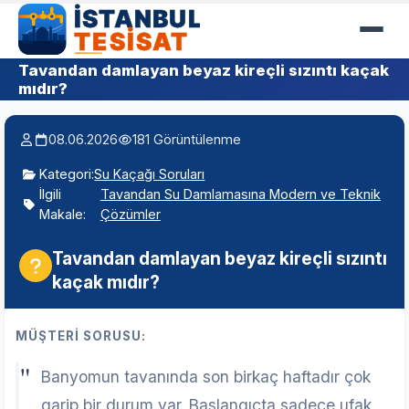
Tavandan damlayan beyaz kireçli sızıntı kaçak
mıdır?
08.06.2026
181 Görüntülenme
Kategori:
Su Kaçağı Soruları
İlgili
Tavandan Su Damlamasına Modern ve Teknik
Makale:
Çözümler
Tavandan damlayan beyaz kireçli sızıntı
kaçak mıdır?
MÜŞTERİ SORUSU:
"
Banyomun tavanında son birkaç haftadır çok
garip bir durum var. Başlangıçta sadece ufak