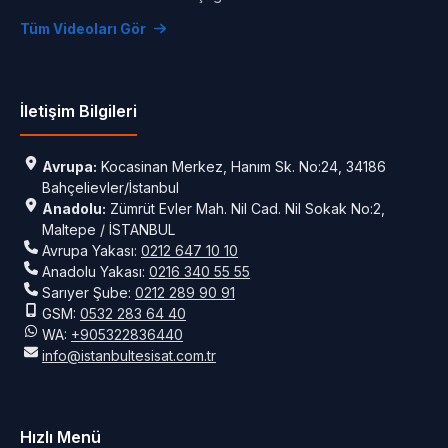
Tüm Videoları Gör
İletişim Bilgileri
Avrupa:
Kocasinan Merkez, Hanım Sk. No:24, 34186
Bahçelievler/İstanbul
Anadolu:
Zümrüt Evler Mah. Nil Cad. Nil Sokak No:2,
Maltepe / İSTANBUL
Avrupa Yakası:
0212 647 10 10
Anadolu Yakası:
0216 340 55 55
Sarıyer Şube:
0212 289 90 91
GSM:
0532 283 64 40
WA:
+905322836440
info@istanbultesisat.com.tr
Hızlı Menü