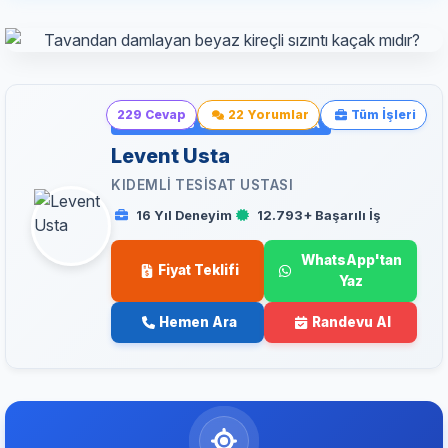
229 Cevap
22 Yorumlar
Tüm İşleri
SORUYU CEVAPLAYAN USTA
Levent Usta
KIDEMLI TESISAT USTASI
16 Yıl Deneyim
12.793+ Başarılı İş
WhatsApp'tan
Fiyat Teklifi
Yaz
Hemen Ara
Randevu Al