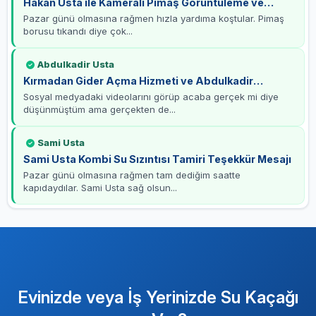
Hakan Usta ile Kameralı Pimaş Görüntüleme ve
Tamirat Deneyimi
Pazar günü olmasına rağmen hızla yardıma koştular. Pimaş
borusu tıkandı diye çok...
Abdulkadir Usta
Kırmadan Gider Açma Hizmeti ve Abdulkadir
Usta’ya Teşekkürler
Sosyal medyadaki videolarını görüp acaba gerçek mi diye
düşünmüştüm ama gerçekten de...
Sami Usta
Sami Usta Kombi Su Sızıntısı Tamiri Teşekkür Mesajı
Pazar günü olmasına rağmen tam dediğim saatte
kapıdaydılar. Sami Usta sağ olsun...
Evinizde veya İş Yerinizde Su Kaçağı