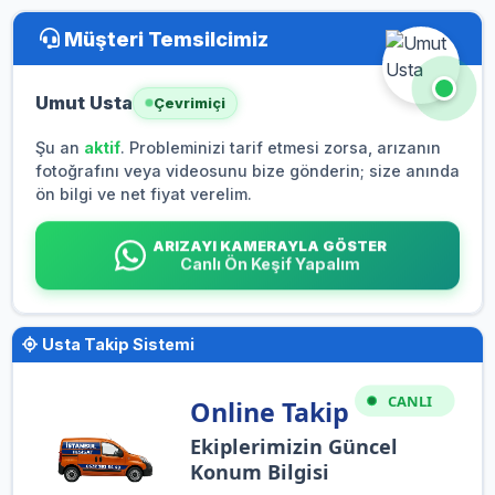
Müşteri Temsilcimiz
Umut Usta
Çevrimiçi
Şu an
aktif
. Probleminizi tarif etmesi zorsa, arızanın
fotoğrafını veya videosunu bize gönderin; size anında
ön bilgi ve net fiyat verelim.
ARIZAYI KAMERAYLA GÖSTER
Canlı Ön Keşif Yapalım
Usta Takip Sistemi
CANLI
Online Takip
Ekiplerimizin Güncel
Konum Bilgisi