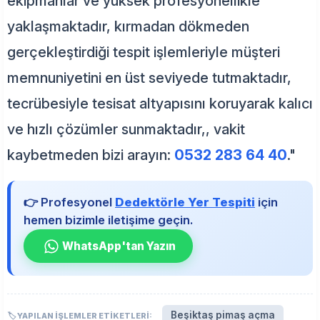
ekipmanlar ve yüksek profesyonellikle
yaklaşmaktadır, kırmadan dökmeden
gerçekleştirdiği tespit işlemleriyle müşteri
memnuniyetini en üst seviyede tutmaktadır,
tecrübesiyle tesisat altyapısını koruyarak kalıcı
ve hızlı çözümler sunmaktadır,, vakit
kaybetmeden bizi arayın:
0532 283 64 40
."
👉 Profesyonel
Dedektörle Yer Tespiti
için
hemen bizimle iletişime geçin.
WhatsApp'tan Yazın
Beşiktaş pimaş açma
🏷️ YAPILAN İŞLEMLER ETIKETLERI: