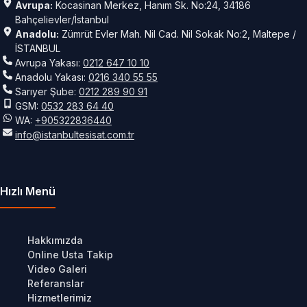
Avrupa:
Kocasinan Merkez, Hanım Sk. No:24, 34186
Bahçelievler/İstanbul
Anadolu:
Zümrüt Evler Mah. Nil Cad. Nil Sokak No:2, Maltepe /
İSTANBUL
Avrupa Yakası:
0212 647 10 10
Anadolu Yakası:
0216 340 55 55
Sarıyer Şube:
0212 289 90 91
GSM:
0532 283 64 40
WA:
+905322836440
info@istanbultesisat.com.tr
Hızlı Menü
Hakkımızda
Online Usta Takip
Video Galeri
Referanslar
Hizmetlerimiz