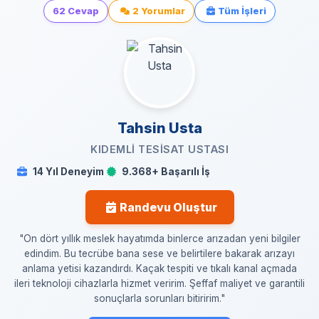
62 Cevap
2 Yorumlar
Tüm İşleri
Tahsin Usta
KIDEMLI TESISAT USTASI
14 Yıl Deneyim
9.368+ Başarılı İş
Randevu Oluştur
"On dört yıllık meslek hayatımda binlerce arızadan yeni bilgiler
edindim. Bu tecrübe bana sese ve belirtilere bakarak arızayı
anlama yetisi kazandırdı. Kaçak tespiti ve tıkalı kanal açmada
ileri teknoloji cihazlarla hizmet veririm. Şeffaf maliyet ve garantili
sonuçlarla sorunları bitiririm."