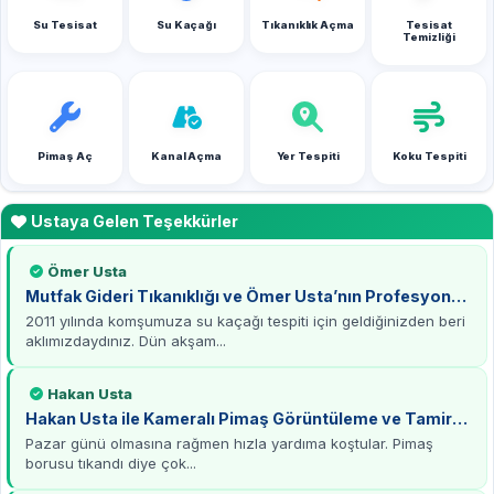
Su Tesisat
Su Kaçağı
Tıkanıklık Açma
Tesisat
Temizliği
Pimaş Aç
Kanal Açma
Yer Tespiti
Koku Tespiti
Ustaya Gelen Teşekkürler
Ömer Usta
Mutfak Gideri Tıkanıklığı ve Ömer Usta’nın Profesyonel
Çözümü
2011 yılında komşumuza su kaçağı tespiti için geldiğinizden beri
aklımızdaydınız. Dün akşam...
Hakan Usta
Hakan Usta ile Kameralı Pimaş Görüntüleme ve Tamirat
Deneyimi
Pazar günü olmasına rağmen hızla yardıma koştular. Pimaş
borusu tıkandı diye çok...