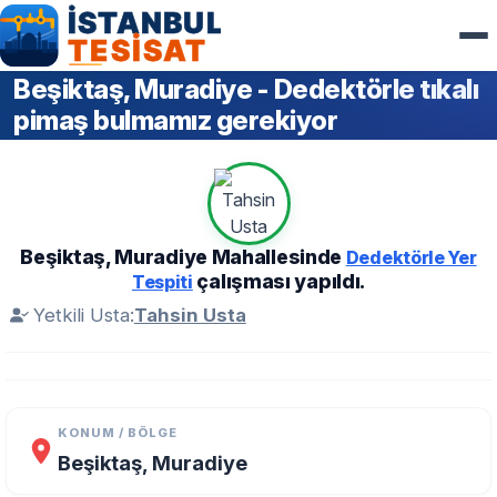
Beşiktaş, Muradiye - Dedektörle tıkalı
pimaş bulmamız gerekiyor
Beşiktaş, Muradiye Mahallesinde
Dedektörle Yer
çalışması yapıldı.
Tespiti
Yetkili Usta:
Tahsin Usta
KONUM / BÖLGE
Beşiktaş, Muradiye