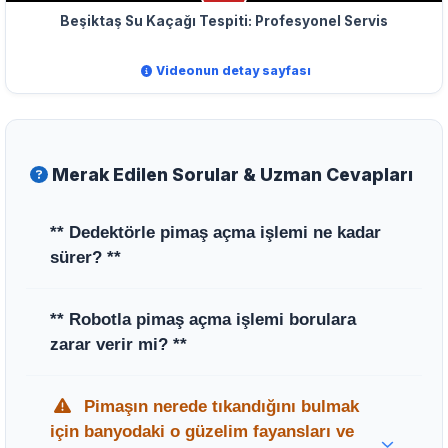
Beşiktaş Su Kaçağı Tespiti: Profesyonel Servis
Videonun detay sayfası
Merak Edilen Sorular & Uzman Cevapları
** Dedektörle pimaş açma işlemi ne kadar
sürer? **
** Tıkanıklığın karmaşıklığına göre değişse
** Robotla pimaş açma işlemi borulara
de, dedektörlü cihazlarla tespit ve robotik
zarar verir mi? **
açma işlemi genellikle kırk beş dakika ile bir
saat arasında tamamlanmaktadır. **
** Hayır, kullandığımız robotik yaylı
Pimaşın nerede tıkandığını bulmak
sistemler sadece tıkanıklığa sebep olan
için banyodaki o güzelim fayansları ve
maddeyi parçalamak veya geri çekmek için