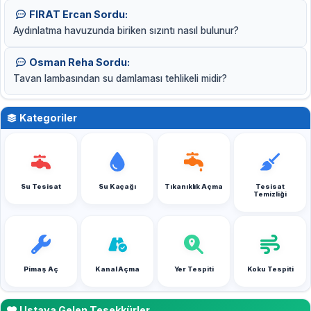
FIRAT Ercan Sordu:
Aydınlatma havuzunda biriken sızıntı nasıl bulunur?
Osman Reha Sordu:
Tavan lambasından su damlaması tehlikeli midir?
Kategoriler
Su Tesisat
Su Kaçağı
Tıkanıklık Açma
Tesisat
Temizliği
Pimaş Aç
Kanal Açma
Yer Tespiti
Koku Tespiti
Ustaya Gelen Teşekkürler