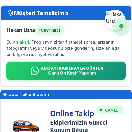
Müşteri Temsilcimiz
Hakan Usta
Çevrimiçi
Şu an
aktif
. Probleminizi tarif etmesi zorsa, arızanın
fotoğrafını veya videosunu bize gönderin; size anında
ön bilgi ve net fiyat verelim.
ARIZAYI KAMERAYLA GÖSTER
Canlı Ön Keşif Yapalım
Usta Takip Sistemi
CANLI
Online Takip
Ekiplerimizin Güncel
Konum Bilgisi