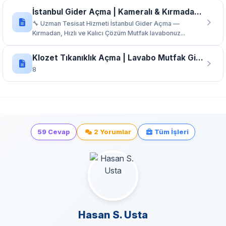
İstanbul Gider Açma | Kameralı & Kırmadan Tıkanıklık Açma – 7/24
sakinlerine en temiz ve şeffaf gider açma
🔧 Uzman Tesisat Hizmeti İstanbul Gider Açma —
fiyatı ile garantili hizmet sunuyorum."
Kırmadan, Hızlı ve Kalıcı Çözüm Mutfak lavabonuz...
Klozet Tıkanıklık Açma | Lavabo Mutfak Gideri Açma
8
59 Cevap
2 Yorumlar
Tüm İşleri
Hasan S. Usta