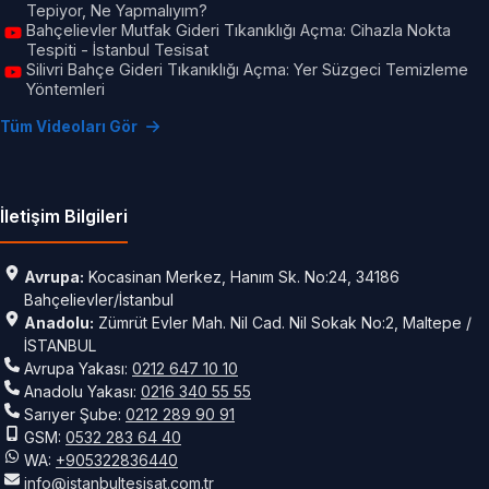
Tepiyor, Ne Yapmalıyım?
Bahçelievler Mutfak Gideri Tıkanıklığı Açma: Cihazla Nokta
Tespiti - İstanbul Tesisat
Silivri Bahçe Gideri Tıkanıklığı Açma: Yer Süzgeci Temizleme
Yöntemleri
Tüm Videoları Gör
İletişim Bilgileri
Avrupa:
Kocasinan Merkez, Hanım Sk. No:24, 34186
Bahçelievler/İstanbul
Anadolu:
Zümrüt Evler Mah. Nil Cad. Nil Sokak No:2, Maltepe /
İSTANBUL
Avrupa Yakası:
0212 647 10 10
Anadolu Yakası:
0216 340 55 55
Sarıyer Şube:
0212 289 90 91
GSM:
0532 283 64 40
WA:
+905322836440
info@istanbultesisat.com.tr