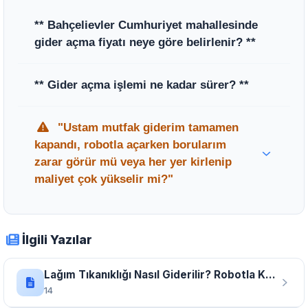
** Bahçelievler Cumhuriyet mahallesinde
gider açma fiyatı neye göre belirlenir? **
** Fiyatlar, tıkanıklığın yer aldığı hattın
** Gider açma işlemi ne kadar sürer? **
uzunluğuna, tıkanıklığın türüne ve
kullanılacak teknolojik cihazın özelliklerine
** Hasan S. Usta’nın kullandığı modern
"Ustam mutfak giderim tamamen
göre en ekonomik şekilde belirlenmektedir.
robotik cihazlar sayesinde tıkanıklıklar
kapandı, robotla açarken borularım
**
genellikle 30 ile 60 dakika arasında, hiçbir
zarar görür mü veya her yer kirlenip
yer kırılmadan tamamen açılmaktadır.
maliyet çok yükselir mi?"
Uzman Tavsiyesi:
Hasan S. Usta
bu
endişeye karşılık şu yanıtı verdi: "Robot
İlgili Yazılar
teknolojisi kullandığımız için borularınıza asla
zarar vermiyoruz ve kırma işlemi
Lağım Tıkanıklığı Nasıl Giderilir? Robotla Kanalizasyon Açma Teknikleri
yapmadığımızdan maliyeti de minimumda
14
tutuyoruz; Bahçelievler Cumhuriyet