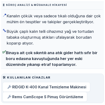
🧬 SÜREÇ ANALIZI & MÜDAHALE HIKAYESI
📍
Kanalın çökük veya sadece tıkalı olduğuna dair çok
mühim ön tespitler ve takipler gerçekleştiriliyor.
🔧
Büyük çaplı kalın telli cihazımız yağ ve tortudan
tabaka oluşturmuş atıkları ufalayarak borudan
koparıp atıyor.
✅
Binaya ait çok sıkıntılı ana atık gider hattı sıfır bir
boru edasına kavuştuğunda her yer eski
düzeninde yıkanıp etraf toparlanıyor.
🛠️ KULLANILAN CIHAZLAR
RIDGID K-400 Kanal Temizleme Makinesi
Rems CamScope S Pimaş Görüntüleme