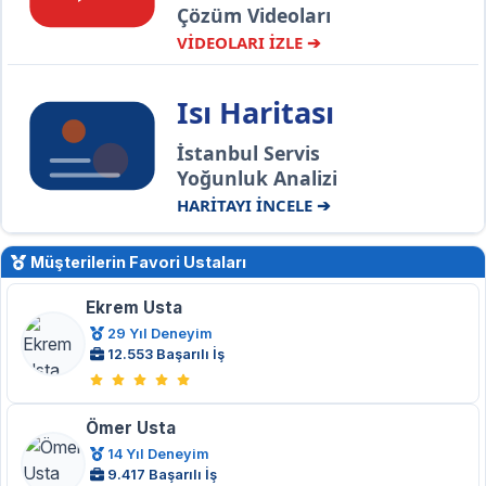
Çözüm Videoları
VİDEOLARI İZLE ➔
Isı Haritası
İstanbul Servis
Yoğunluk Analizi
HARİTAYI İNCELE ➔
Müşterilerin Favori Ustaları
Ekrem Usta
29 Yıl Deneyim
12.553 Başarılı İş
Ömer Usta
14 Yıl Deneyim
9.417 Başarılı İş