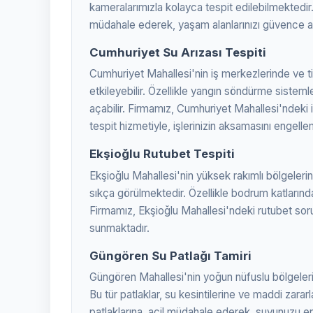
kameralarımızla kolayca tespit edilebilmektedir
müdahale ederek, yaşam alanlarınızı güvence alt
Cumhuriyet Su Arızası Tespiti
Cumhuriyet Mahallesi'nin iş merkezlerinde ve tica
etkileyebilir. Özellikle yangın söndürme sisteml
açabilir. Firmamız, Cumhuriyet Mahallesi'ndeki iş
tespit hizmetiyle, işlerinizin aksamasını engelle
Ekşioğlu Rutubet Tespiti
Ekşioğlu Mahallesi'nin yüksek rakımlı bölgelerind
sıkça görülmektedir. Özellikle bodrum katlarında 
Firmamız, Ekşioğlu Mahallesi'ndeki rutubet sor
sunmaktadır.
Güngören Su Patlağı Tamiri
Güngören Mahallesi'nin yoğun nüfuslu bölgeleri
Bu tür patlaklar, su kesintilerine ve maddi zara
patlaklarına, acil müdahale ederek, suyunuzu en