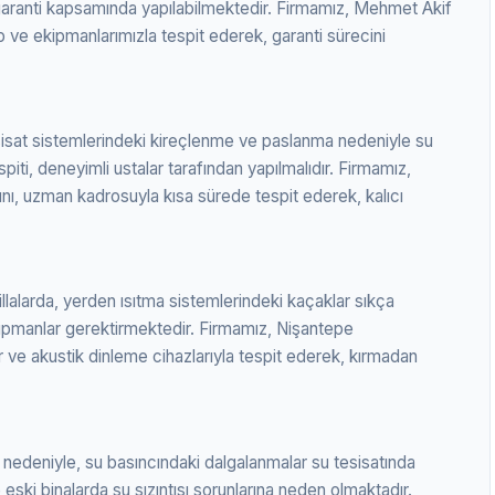
, garanti kapsamında yapılabilmektedir. Firmamız, Mehmet Akif
p ve ekipmanlarımızla tespit ederek, garanti sürecini
sisat sistemlerindeki kireçlenme ve paslanma nedeniyle su
espiti, deneyimli ustalar tarafından yapılmalıdır. Firmamız,
ını, uzman kadrosuyla kısa sürede tespit ederek, kalıcı
llalarda, yerden ısıtma sistemlerindeki kaçaklar sıkça
ekipmanlar gerektirmektedir. Firmamız, Nişantepe
r ve akustik dinleme cihazlarıyla tespit ederek, kırmadan
ı nedeniyle, su basıncındaki dalgalanmalar su tesisatında
 eski binalarda su sızıntısı sorunlarına neden olmaktadır.