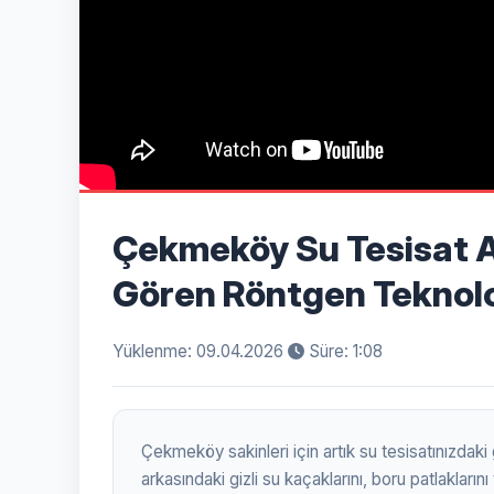
Çekmeköy Su Tesisat Ar
Gören Röntgen Teknolo
Yüklenme: 09.04.2026
Süre: 1:08
Çekmeköy sakinleri için artık su tesisatınızdak
arkasındaki gizli su kaçaklarını, boru patlaklar