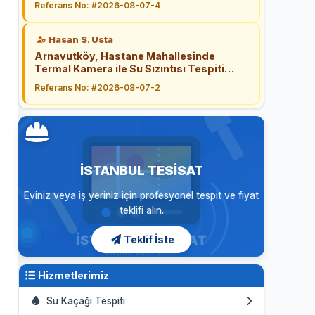
Referans No: #2026-08-07-4
Hasan S. Usta
Arnavutköy, Hastane Mahallesinde
Termal Kamera ile Su Sızıntısı Tespiti
çalışması başarıyla tamamlandı.
Referans No: #2026-08-07-2
İSTANBUL TESISAT
Eviniz veya iş yeriniz için profesyonel tespit ve fiyat
teklifi alın.
Teklif İste
Hizmetlerimiz
Su Kaçağı Tespiti