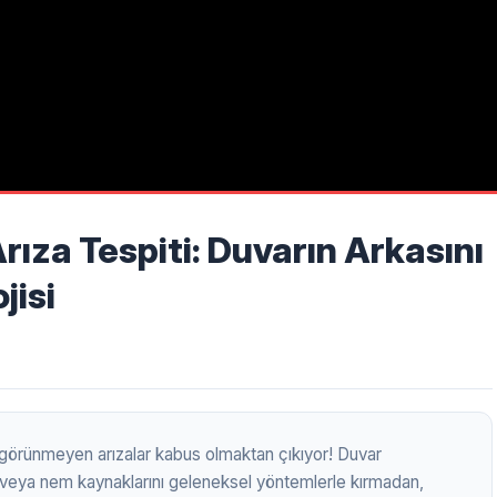
ıza Tespiti: Duvarın Arkasını
jisi
i görünmeyen arızalar kabus olmaktan çıkıyor! Duvar
ını veya nem kaynaklarını geleneksel yöntemlerle kırmadan,