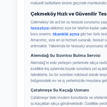
maliyetli tadilatların önüne geçmek mümkündür
Çekmeköy Hızlı ve Güvenilir Tes
Çekmeköy'de acil bir su tesisatı sorunumu yaş
tesisatçısı
ekibimiz size bir telefon kadar ya
boru onarımı,
tıkanıklık açma
gibi her türlü te
Amacımız, size en iyi hizmeti sunarak, tesisat 
artırmaktır. Yakınımda bir tesisatçı arıyorsanız 
Alemdağ Su Sızıntısı Bulma Servisi
Alemdağ'ın eski yerleşim yerlerinde sıkça rast
özellikle kış aylarında büyük sorunlara yol açab
tekniklerle, bu tür sızıntıları noktasal olarak 
bölgesindeki ev ve iş yerlerinizde meydana gele
Çatalmeşe Su Kaçağı Uzmanı
Çatalmeşe'deki modern konutlarda ve sitelerde,
su kaçakları sıkça görülmektedir. Özellikle ye