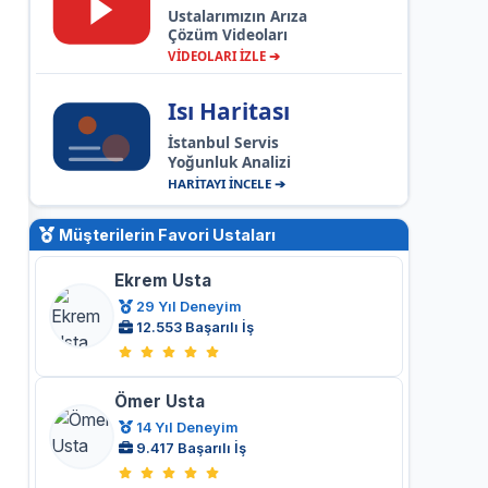
Ustalarımızın Arıza
Çözüm Videoları
VİDEOLARI İZLE ➔
Isı Haritası
İstanbul Servis
Yoğunluk Analizi
HARİTAYI İNCELE ➔
Müşterilerin Favori Ustaları
Ekrem Usta
29 Yıl Deneyim
12.553 Başarılı İş
Ömer Usta
14 Yıl Deneyim
9.417 Başarılı İş