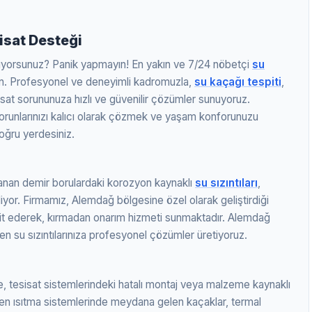
.
isat Desteği
ıyorsunuz? Panik yapmayın! En yakın ve 7/24 nöbetçi
su
kın. Profesyonel ve deneyimli kadromuzla,
su kaçağı tespiti
,
sisat sorununuza hızlı ve güvenilir çözümler sunuyoruz.
sorunlarınızı kalıcı olarak çözmek ve yaşam konforunuzu
doğru yerdesiniz.
lanan demir borulardaki korozyon kaynaklı
su sızıntıları
,
iliyor. Firmamız, Alemdağ bölgesine özel olarak geliştirdiği
tespit ederek, kırmadan onarım hizmeti sunmaktadır. Alemdağ
n su sızıntılarınıza profesyonel çözümler üretiyoruz.
 tesisat sistemlerindeki hatalı montaj veya malzeme kaynaklı
rden ısıtma sistemlerinde meydana gelen kaçaklar, termal