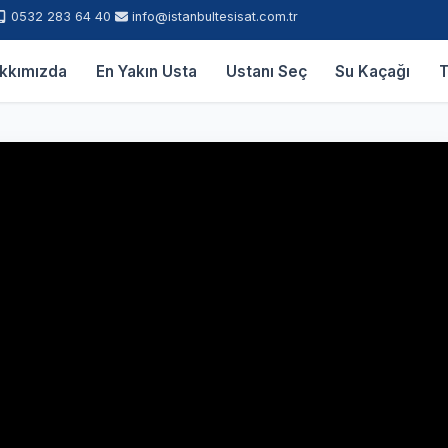
0532 283 64 40
info@istanbultesisat.com.tr
kkımızda
En Yakın Usta
Ustanı Seç
Su Kaçağı
T