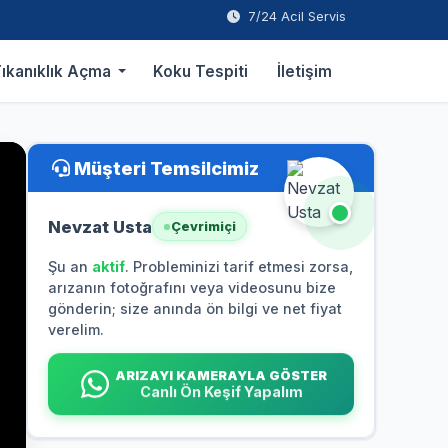
7/24 Acil Servis
ıkanıklık Açma
Koku Tespiti
İletişim
Müşteri Temsilcimiz
Nevzat Usta
Çevrimiçi
Şu an
aktif
. Probleminizi tarif etmesi zorsa,
arızanın fotoğrafını veya videosunu bize
gönderin; size anında ön bilgi ve net fiyat
verelim.
ARIZAYI KAMERAYLA GÖSTER
Canlı Ön Keşif Yapalım