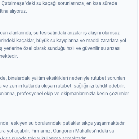
. Çatalmeşe'deki su kaçağı sorunlarınıza, en kısa sürede
ına alıyoruz.
ri alanlarında, su tesisatındaki arızalar iş akışını olumsuz
erindeki kaçaklar, büyük su kayıplarına ve maddi zararlara yol
 yerlerine özel olarak sunduğu hızlı ve güvenilir su arızası
mektedir.
e, binalardaki yalıtım eksiklikleri nedeniyle rutubet sorunları
ve zemin katlarda oluşan rutubet, sağlığınızı tehdit edebilir.
unlarına, profesyonel ekip ve ekipmanlarımızla kesin çözümler
nde, eskiyen su borularındaki patlaklar sıkça yaşanmaktadır.
rlara yol açabilir. Firmamız, Güngören Mahallesi'ndeki su
 kısa sürede tekrar kullanıma açmaktadır.