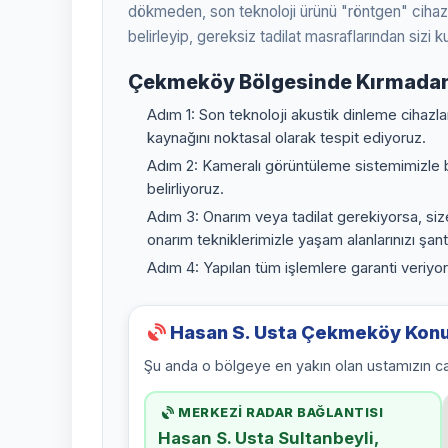
dökmeden, son teknoloji ürünü "röntgen" cihazl
belirleyip, gereksiz tadilat masraflarından sizi k
Çekmeköy Bölgesinde Kırmadan 
Adım 1: Son teknoloji akustik dinleme cihazl
kaynağını noktasal olarak tespit ediyoruz.
Adım 2: Kameralı görüntüleme sistemimizle b
belirliyoruz.
Adım 3: Onarım veya tadilat gerekiyorsa, s
onarım tekniklerimizle yaşam alanlarınızı şan
Adım 4: Yapılan tüm işlemlere garanti veriyor
Hasan S. Usta Çekmeköy Konu
Şu anda o bölgeye en yakın olan ustamızın ca
MERKEZİ RADAR BAĞLANTISI
Hasan S. Usta Sultanbeyli,