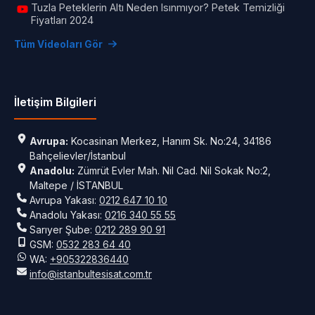
Tuzla Peteklerin Altı Neden Isınmıyor? Petek Temizliği
Fiyatları 2024
Tüm Videoları Gör
İletişim Bilgileri
Avrupa:
Kocasinan Merkez, Hanım Sk. No:24, 34186
Bahçelievler/İstanbul
Anadolu:
Zümrüt Evler Mah. Nil Cad. Nil Sokak No:2,
Maltepe / İSTANBUL
Avrupa Yakası:
0212 647 10 10
Anadolu Yakası:
0216 340 55 55
Sarıyer Şube:
0212 289 90 91
GSM:
0532 283 64 40
WA:
+905322836440
info@istanbultesisat.com.tr