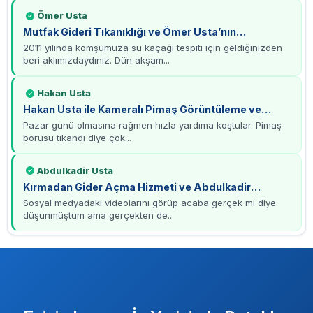
Ömer Usta
Mutfak Gideri Tıkanıklığı ve Ömer Usta’nın
Profesyonel Çözümü
2011 yılında komşumuza su kaçağı tespiti için geldiğinizden
beri aklımızdaydınız. Dün akşam...
Hakan Usta
Hakan Usta ile Kameralı Pimaş Görüntüleme ve
Tamirat Deneyimi
Pazar günü olmasına rağmen hızla yardıma koştular. Pimaş
borusu tıkandı diye çok...
Abdulkadir Usta
Kırmadan Gider Açma Hizmeti ve Abdulkadir
Usta’ya Teşekkürler
Sosyal medyadaki videolarını görüp acaba gerçek mi diye
düşünmüştüm ama gerçekten de...