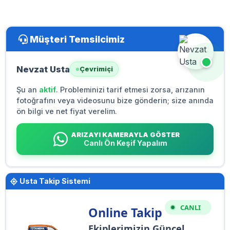
Müşteri Temsilcimiz
Nevzat Usta
Çevrimiçi
Şu an
aktif
. Probleminizi tarif etmesi zorsa, arızanın
fotoğrafını veya videosunu bize gönderin; size anında
ön bilgi ve net fiyat verelim.
ARIZAYI KAMERAYLA GÖSTER
Canlı Ön Keşif Yapalım
Usta Takip Sistemi
CANLI
Online Takip
Ekiplerimizin Güncel