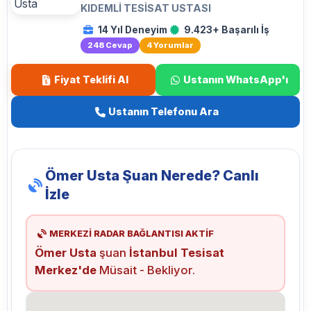
KIDEMLI TESISAT USTASI
14 Yıl Deneyim
9.423+ Başarılı İş
248 Cevap
4 Yorumlar
Fiyat Teklifi Al
Ustanın WhatsApp'ı
Ustanın Telefonu Ara
Ömer Usta Şuan Nerede? Canlı
İzle
MERKEZİ RADAR BAĞLANTISI AKTİF
Ömer Usta
şuan
İstanbul Tesisat
Merkez'de
Müsait - Bekliyor.