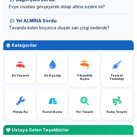
Evye civatası gevşeyerek dolap altına sızdırır mı?
Yel ALMİNA Sordu:
Tavanda kolon boyunca oluşan sarı çizgi nedendir?
Kategoriler
Su Tesisat
Su Kaçağı
Tıkanıklık
Tesisat
Açma
Temizliği
Pimaş Aç
Kanal Açma
Yer Tespiti
Koku Tespiti
Ustaya Gelen Teşekkürler