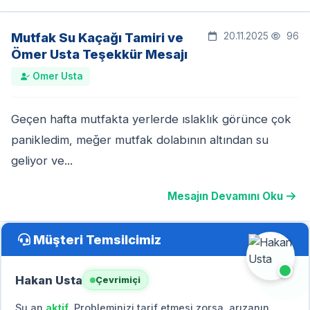
Mutfak Su Kaçağı Tamiri ve
20.11.2025
96
Ömer Usta Teşekkür Mesajı
Omer Usta
Geçen hafta mutfakta yerlerde ıslaklık görünce çok
panikledim, meğer mutfak dolabının altından su
geliyor ve...
Mesajın Devamını Oku
Müşteri Temsilcimiz
Hakan Usta
Çevrimiçi
Şu an
aktif
. Probleminizi tarif etmesi zorsa, arızanın