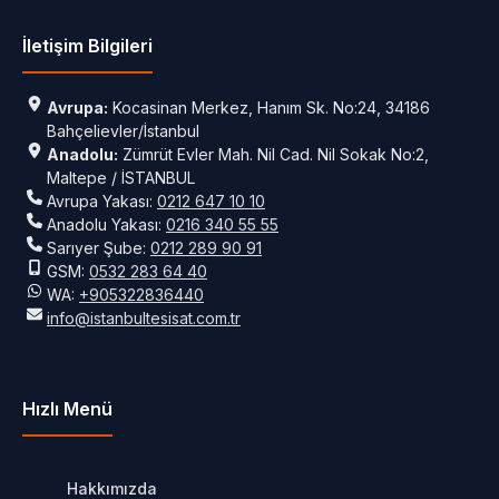
İletişim Bilgileri
Avrupa:
Kocasinan Merkez, Hanım Sk. No:24, 34186
Bahçelievler/İstanbul
Anadolu:
Zümrüt Evler Mah. Nil Cad. Nil Sokak No:2,
Maltepe / İSTANBUL
Avrupa Yakası:
0212 647 10 10
Anadolu Yakası:
0216 340 55 55
Sarıyer Şube:
0212 289 90 91
GSM:
0532 283 64 40
WA:
+905322836440
info@istanbultesisat.com.tr
Hızlı Menü
Hakkımızda