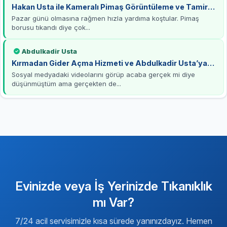
Hakan Usta ile Kameralı Pimaş Görüntüleme ve Tamirat
Deneyimi
Pazar günü olmasına rağmen hızla yardıma koştular. Pimaş
borusu tıkandı diye çok...
Abdulkadir Usta
Kırmadan Gider Açma Hizmeti ve Abdulkadir Usta’ya
Teşekkürler
Sosyal medyadaki videolarını görüp acaba gerçek mi diye
düşünmüştüm ama gerçekten de...
Evinizde veya İş Yerinizde Tıkanıklık
mı Var?
7/24 acil servisimizle kısa sürede yanınızdayız. Hemen