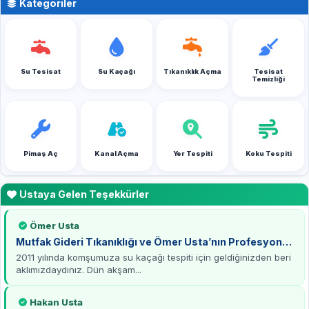
Kategoriler
Su Tesisat
Su Kaçağı
Tıkanıklık Açma
Tesisat
Temizliği
Pimaş Aç
Kanal Açma
Yer Tespiti
Koku Tespiti
Ustaya Gelen Teşekkürler
Ömer Usta
Mutfak Gideri Tıkanıklığı ve Ömer Usta’nın Profesyonel
Çözümü
2011 yılında komşumuza su kaçağı tespiti için geldiğinizden beri
aklımızdaydınız. Dün akşam...
Hakan Usta