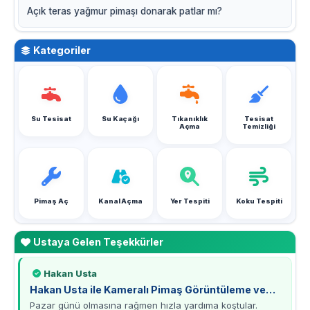
Açık teras yağmur pimaşı donarak patlar mı?
Kategoriler
Su Tesisat
Su Kaçağı
Tıkanıklık
Tesisat
Açma
Temizliği
Pimaş Aç
Kanal Açma
Yer Tespiti
Koku Tespiti
Ustaya Gelen Teşekkürler
Hakan Usta
Hakan Usta ile Kameralı Pimaş Görüntüleme ve
Tamirat Deneyimi
Pazar günü olmasına rağmen hızla yardıma koştular.