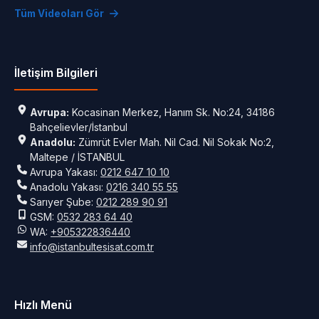
Tüm Videoları Gör
İletişim Bilgileri
Avrupa:
Kocasinan Merkez, Hanım Sk. No:24, 34186
Bahçelievler/İstanbul
Anadolu:
Zümrüt Evler Mah. Nil Cad. Nil Sokak No:2,
Maltepe / İSTANBUL
Avrupa Yakası:
0212 647 10 10
Anadolu Yakası:
0216 340 55 55
Sarıyer Şube:
0212 289 90 91
GSM:
0532 283 64 40
WA:
+905322836440
info@istanbultesisat.com.tr
Hızlı Menü