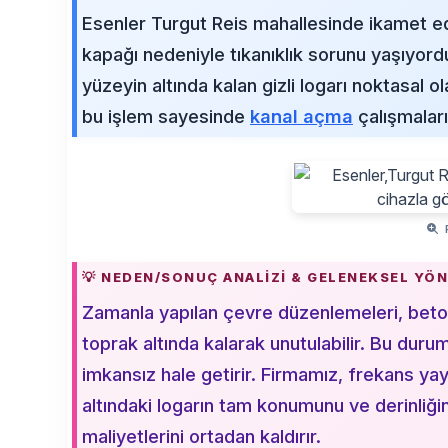
Esenler Turgut Reis mahallesinde ikamet ed
kapağı nedeniyle tıkanıklık sorunu yaşıyord
yüzeyin altında kalan gizli logarı noktasal
bu işlem sayesinde
kanal açma
çalışmalar
R
💡 NEDEN/SONUÇ ANALIZI & GELENEKSEL YÖ
Zamanla yapılan çevre düzenlemeleri, beto
toprak altında kalarak unutulabilir. Bu duru
imkansız hale getirir. Firmamız, frekans yay
altındaki logarın tam konumunu ve derinliğin
maliyetlerini ortadan kaldırır.