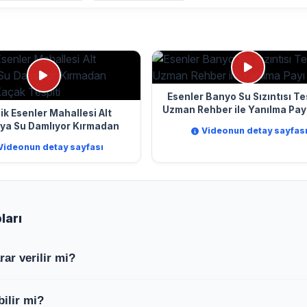
Esenler Banyo Su Sızıntısı Tes
Uzman Rehber ile Yanılma Payı 
ik Esenler Mahallesi Alt
ya Su Damlıyor Kırmadan
Videonun detay sayfas
ktasal Kaçak Tespiti
Videonun detay sayfası
ları
ar verilir mi?
şlemi yapılmaz; sadece logar kapağının tam üzerine gelen
bilir mi?