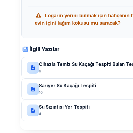
küçük bir alan açılır.
Evet, kullandığımız profesyonel dedektörl
Logarın yerini bulmak için bahçenin 
tabakalarını aşarak sinyal alabilme kapasite
evin içini lağım kokusu mu saracak?
Uzman Tavsiyesi:
Hiç merak etmeyin,
Si
tarama cihazları kullandığı için tek bir ser
İlgili Yazılar
bulur ve sadece o noktada kontrollü bir iş
Cihazla Temiz Su Kaçağı Tespiti Bulan Te
9
Sarıyer Su Kaçağı Tespiti
10
Su Sızıntısı Yer Tespiti
4