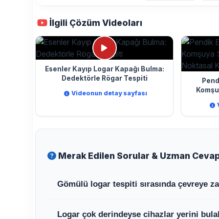
İlgili Çözüm Videoları
Esenler Kayıp Logar Kapağı Bulma:
Dedektörle Rögar Tespiti
Pend
Komşu
Videonun detay sayfası
No
Merak Edilen Sorular & Uzman Cevap
Gömülü logar tespiti sırasında çevreye zar
Hayır, cihazla yapılan tespitlerde kırma i
Logar çok derindeyse cihazlar yerini bula