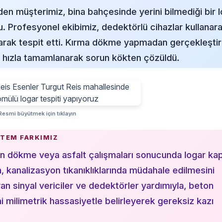
en müşterimiz, bina bahçesinde yerini bilmediği bir 
u. Profesyonel ekibimiz, dedektörlü cihazlar kullanar
 olarak tespit etti. Kırma dökme yapmadan gerçekleştir
ı hızla tamamlanarak sorun kökten çözüldü.
esmi büyütmek için tıklayın
NTEM FARKIMIZ
n dökme veya asfalt çalışmaları sonucunda logar kap
m, kanalizasyon tıkanıklıklarında müdahale edilmesini
an sinyal vericiler ve dedektörler yardımıyla, beton
i milimetrik hassasiyetle belirleyerek gereksiz kazı