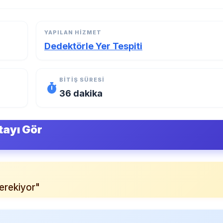
YAPILAN HIZMET
Dedektörle Yer Tespiti
BITIŞ SÜRESI
36 dakika
tayı Gör
erekiyor"