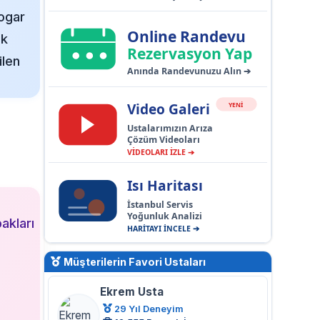
logar
Online Randevu
ak
Rezervasyon Yap
ilen
Anında Randevunuzu Alın ➔
Video Galeri
YENİ
Ustalarımızın Arıza
Çözüm Videoları
VİDEOLARI İZLE ➔
Isı Haritası
İstanbul Servis
Yoğunluk Analizi
akları
HARİTAYI İNCELE ➔
Müşterilerin Favori Ustaları
Ekrem Usta
29 Yıl Deneyim