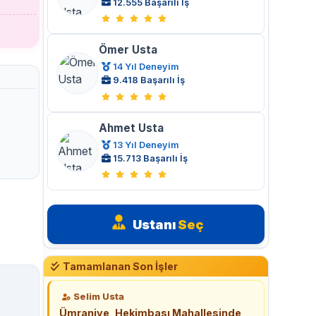
12.555 Başarılı İş
Ömer Usta
14 Yıl Deneyim
9.418 Başarılı İş
Ahmet Usta
13 Yıl Deneyim
15.713 Başarılı İş
Ustanı
Seç
Tamamlanan Son İşler
Selim Usta
Ümraniye, Hekimbaşı Mahallesinde