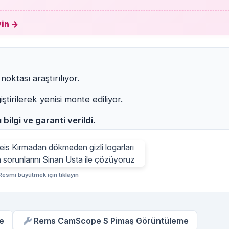
yin →
noktası araştırılıyor.
irilerek yenisi monte ediliyor.
 bilgi ve garanti verildi.
esmi büyütmek için tıklayın
e
Rems CamScope S Pimaş Görüntüleme