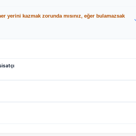
er yerin birkaç metre altındaki beton ve toprak
her yerini kazmak zorunda mısınız, eğer bulamazsak
sine sahiptir.
nan Usta
ve uzman ekibi son teknoloji elektromanyetik
amik bile boşa kırılmaz; logarın yerini eliyle koymuş gibi
lem yaparak sizi kötü kokulardan kurtarırız.
sisatçı