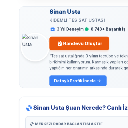
Sinan Usta
KIDEMLI TESISAT USTASI
3 Yıl Deneyim
8.743+ Başarılı İş
Randevu Oluştur
"Tesisat ustalığında 3 yılımı tecrübe ve tekn
birikimimi kullanıyorum. Karmaşık yapıları 
yaptığım her onarımın arkasında durarak gar
Detaylı Profili İncele
Sinan Usta Şuan Nerede? Canlı İz
MERKEZİ RADAR BAĞLANTISI AKTİF