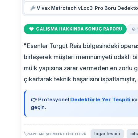
Vivax Metrotech vLoc3-Pro Boru Dedektö
ÇALIŞMA HAKKINDA SONUÇ RAPORU
"Esenler Turgut Reis bölgesindeki opera
birleşerek müşteri memnuniyeti odaklı bir 
mülk yapısına zarar vermeden en zorlu gi
çıkartarak teknik başarısını ispatlamıştı
👉 Profesyonel
Dedektörle Yer Tespiti
içi
geçin.
logar tespiti
cih
🏷️ YAPILAN İŞLEMLER ETIKETLERI: