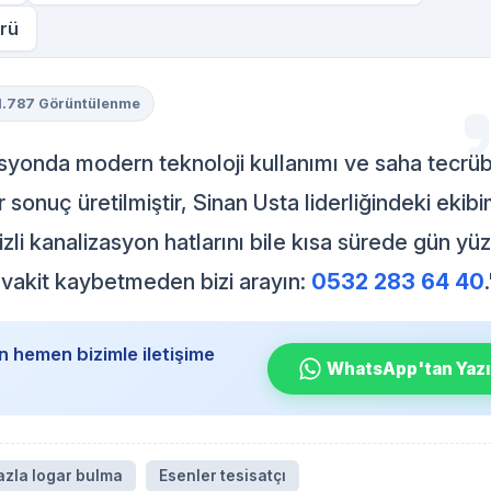
rü
1.787 Görüntülenme
syonda modern teknoloji kullanımı ve saha tecrüb
sonuç üretilmiştir, Sinan Usta liderliğindeki ekibi
zli kanalizasyon hatlarını bile kısa sürede gün yü
r, vakit kaybetmeden bizi arayın:
0532 283 64 40
.
n hemen bizimle iletişime
WhatsApp'tan Yaz
azla logar bulma
Esenler tesisatçı