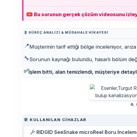
Bu sorunun gerçek çözüm videosunu izle
🧬 SÜREÇ ANALIZI & MÜDAHALE HIKAYESI
📍
Müşterinin tarif ettiği bölge inceleniyor, arıza 
🔧
Sorunun kaynağı bulundu, hasarlı bölüm değişt
✅
İşlem bitti, alan temizlendi, müşteriye detaylı
R
🛠️ KULLANILAN CIHAZLAR
RIDGID SeeSnake microReel Boru İncelem