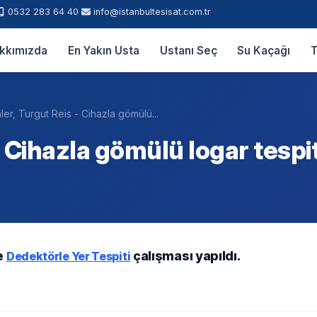
0532 283 64 40
info@istanbultesisat.com.tr
kkımızda
En Yakın Usta
Ustanı Seç
Su Kaçağı
T
ler, Turgut Reis - Cihazla gömülü...
- Cihazla gömülü logar tesp
e
çalışması yapıldı.
Dedektörle Yer Tespiti