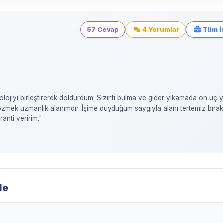
57 Cevap
4 Yorumlar
Tüm İş
olojiyi birleştirerek doldurdum. Sızıntı bulma ve gider yıkamada on üç yı
çözmek uzmanlık alanımdır. İşime duyduğum saygıyla alanı tertemiz bırakı
anti veririm."
le