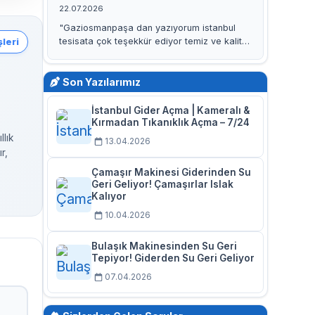
22.07.2026
"Gaziosmanpaşa dan yazıyorum istanbul
tesisata çok teşekkür ediyor temiz ve kaliteli
leri
işleri için özellikle kaan…"
Son Yazılarımız
İstanbul Gider Açma | Kameralı &
Kırmadan Tıkanıklık Açma – 7/24
llık
13.04.2026
r,
Çamaşır Makinesi Giderinden Su
Geri Geliyor! Çamaşırlar Islak
Kalıyor
10.04.2026
Bulaşık Makinesinden Su Geri
Tepiyor! Giderden Su Geri Geliyor
07.04.2026