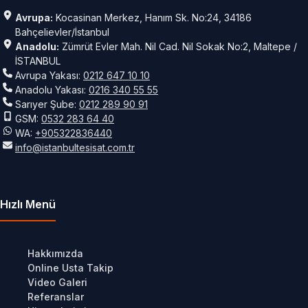
Avrupa:
Kocasinan Merkez, Hanım Sk. No:24, 34186
Bahçelievler/İstanbul
Anadolu:
Zümrüt Evler Mah. Nil Cad. Nil Sokak No:2, Maltepe /
İSTANBUL
Avrupa Yakası:
0212 647 10 10
Anadolu Yakası:
0216 340 55 55
Sarıyer Şube:
0212 289 90 91
GSM:
0532 283 64 40
WA:
+905322836440
info@istanbultesisat.com.tr
Hızlı Menü
Hakkımızda
Online Usta Takip
Video Galeri
Referanslar