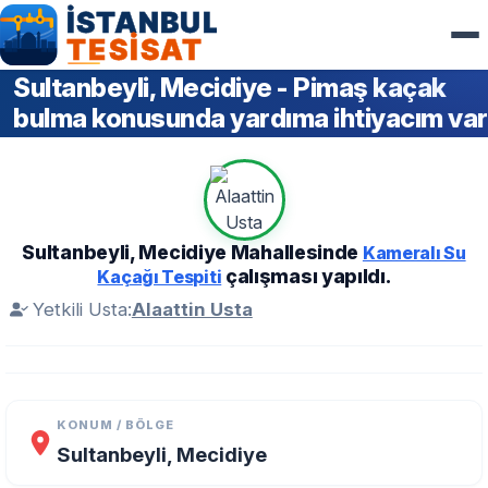
Sultanbeyli, Mecidiye - Pimaş kaçak
bulma konusunda yardıma ihtiyacım var
Sultanbeyli, Mecidiye Mahallesinde
Kameralı Su
çalışması yapıldı.
Kaçağı Tespiti
Yetkili Usta:
Alaattin Usta
KONUM / BÖLGE
Sultanbeyli, Mecidiye