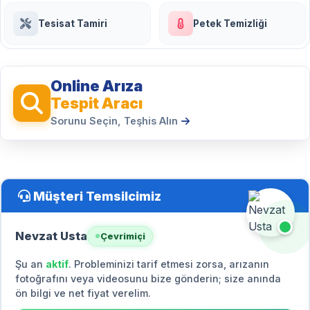
Tesisat Tamiri
Petek Temizliği
Online Arıza
Tespit Aracı
Sorunu Seçin, Teşhis Alın
Müşteri Temsilcimiz
Nevzat Usta
Çevrimiçi
Şu an
aktif
. Probleminizi tarif etmesi zorsa, arızanın
fotoğrafını veya videosunu bize gönderin; size anında
ön bilgi ve net fiyat verelim.