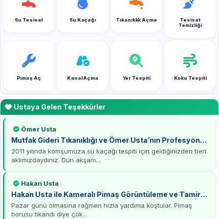
Su Tesisat
Su Kaçağı
Tıkanıklık Açma
Tesisat
Temizliği
Pimaş Aç
Kanal Açma
Yer Tespiti
Koku Tespiti
Ustaya Gelen Teşekkürler
Ömer Usta
Mutfak Gideri Tıkanıklığı ve Ömer Usta’nın Profesyonel
Çözümü
2011 yılında komşumuza su kaçağı tespiti için geldiğinizden beri
aklımızdaydınız. Dün akşam...
Hakan Usta
Hakan Usta ile Kameralı Pimaş Görüntüleme ve Tamirat
Deneyimi
Pazar günü olmasına rağmen hızla yardıma koştular. Pimaş
borusu tıkandı diye çok...