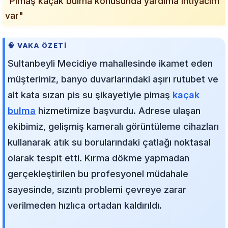
"Pimaş kaçak bulma konusunda yardıma ihtiyacım
var"
🧠 VAKA ÖZETI
Sultanbeyli Mecidiye mahallesinde ikamet eden
müşterimiz, banyo duvarlarındaki aşırı rutubet ve
alt kata sızan pis su şikayetiyle pimaş
kaçak
bulma
hizmetimize başvurdu. Adrese ulaşan
ekibimiz, gelişmiş kameralı görüntüleme cihazları
kullanarak atık su borularındaki çatlağı noktasal
olarak tespit etti. Kırma dökme yapmadan
gerçekleştirilen bu profesyonel müdahale
sayesinde, sızıntı problemi çevreye zarar
verilmeden hızlıca ortadan kaldırıldı.