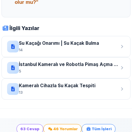
olur mu?"
Uzman Tavsiyesi:
Kesinlikle hayır,
Alaattin
Usta
ve profesyonel ekibimiz son teknoloji
İlgili Yazılar
kameralı cihazlar kullanarak sızıntının yerini
noktasal olarak belirler, bu sayede gereksiz
Su Kaçağı Onarımı | Su Kaçak Bulma
hiçbir yeri kırmadan sadece arızalı bölgeye
14
müdahale ederek evinizin kirlenmesini
İstanbul Kameralı ve Robotla Pimaş Açma - Kırmadan Tıkanıklık Tespiti
önleriz.
5
Kameralı Cihazla Su Kaçak Tespiti
13
63 Cevap
46 Yorumlar
Tüm İşleri