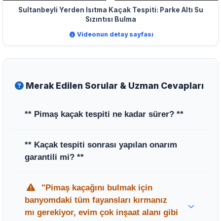
Sultanbeyli Yerden Isıtma Kaçak Tespiti: Parke Altı Su
Sızıntısı Bulma
Videonun detay sayfası
Merak Edilen Sorular & Uzman Cevapları
** Pimaş kaçak tespiti ne kadar sürer? **
** Gelişmiş kameralı cihazlarımız sayesinde
** Kaçak tespiti sonrası yapılan onarım
pimaş hatlarındaki kaçakları genellikle otuz
garantili mi? **
ile altmış dakika içerisinde noktasal olarak
tespit edebiliyoruz. **
** Evet, Alaattin Usta tarafından
"Pimaş kaçağını bulmak için
gerçekleştirilen tüm pimaş onarım ve parça
banyomdaki tüm fayansları kırmanız
değişim işlemleri firmamızın servis garantisi
mı gerekiyor, evim çok inşaat alanı gibi
altındadır.