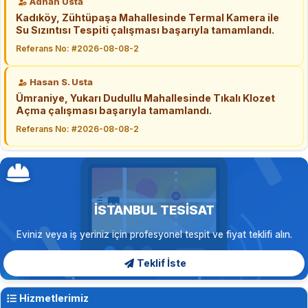
Adnan Usta
Kadıköy, Zühtüpaşa Mahallesinde Termal Kamera ile
Su Sızıntısı Tespiti çalışması başarıyla tamamlandı.
Referans No: #2026-08-08-2
Hasan S. Usta
Ümraniye, Yukarı Dudullu Mahallesinde Tıkalı Klozet
Açma çalışması başarıyla tamamlandı.
Referans No: #2026-08-08-2
İSTANBUL TESISAT
Eviniz veya iş yeriniz için profesyonel tespit ve fiyat teklifi alın.
Teklif İste
Hizmetlerimiz