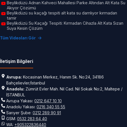
Beylikdüzü Adnan Kahveci Mahallesi Parke Altından Alt Kata Su
Akıyor Çözümü
Beylikdüzü su kaçağı tespiti alt kata su damlıyor kırmadan
tamir
Beylikdüzü Su Kaçağı Tespiti: Kırmadan Cihazla Alt Kata Sızan
Suya Kesin Çözüm
Tüm Videoları Gör
İletişim Bilgileri
Avrupa:
Kocasinan Merkez, Hanım Sk. No:24, 34186
Bahçelievler/İstanbul
Anadolu:
Zümrüt Evler Mah. Nil Cad. Nil Sokak No:2, Maltepe /
İSTANBUL
Avrupa Yakası:
0212 647 10 10
Anadolu Yakası:
0216 340 55 55
Sarıyer Şube:
0212 289 90 91
GSM:
0532 283 64 40
WA:
+905322836440