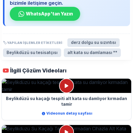
bizimle iletişime geçin.
WhatsApp'tan Yazın
derz dolgu su sızıntısı
🏷️ YAPILAN İŞLEMLER ETIKETLERI:
Beylikdüzü su tesisatçısı
alt kata su damlaması **
İlgili Çözüm Videoları
Beylikdüzü su kaçağı tespiti alt kata su damlıyor kırmadan
tamir
Videonun detay sayfası