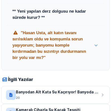
** Uzun süre müdahale edilmezse betonun
** Yeni yapılan derz dolgusu ne kadar
korozyona uğramasına, alt kat tavanında
sürede kurur? **
küf oluşumuna ve elektrik tesisatının zarar
görmesine neden olabilir. **
** Uygulanan malzemenin türüne göre
"Hasan Usta, alt katın tavanı
değişkenlik gösterse de, tam sızdırmazlık ve
sırılsıklam oldu ve komşumla sorun
kullanım için genellikle 12-24 saat arası
yaşıyorum; banyomu komple
beklenmesi önerilir.
kırdırmadan bu sızıntıyı durdurmanın
bir yolu var mı?"
Uzman Tavsiyesi:
Merhabalar, hiç
telaşlanmayın; Beylikdüzü Barış bölgesinde
İlgili Yazılar
çok sık karşılaştığımız bu durumda
Hasan
S. Usta
olarak öncelikle teknolojik
Banyodan Alt Kata Su Kaçırıyor! Banyoda Su Sızıntısı Tespiti
cihazlarımızla borularda bir patlak olup
20
olmadığını teyit ediyoruz. Eğer sorun sadece
Kameralı Cihazla Su Kaçak Tespiti
derz aralarındaki boşluklardan