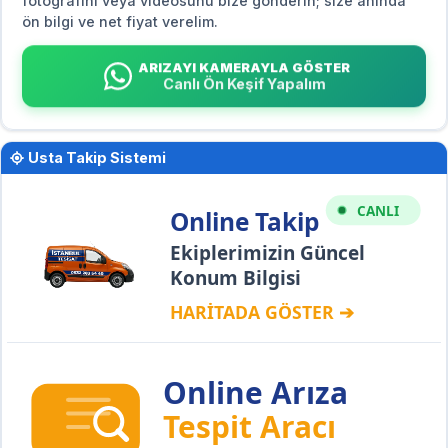
fotoğrafını veya videosunu bize gönderin; size anında
ön bilgi ve net fiyat verelim.
ARIZAYI KAMERAYLA GÖSTER
Canlı Ön Keşif Yapalım
Usta Takip Sistemi
CANLI
Online Takip
Ekiplerimizin Güncel
Konum Bilgisi
HARİTADA GÖSTER ➔
Online Arıza
Tespit Aracı