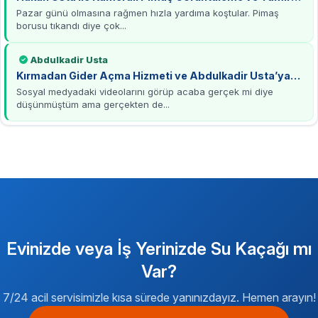
Deneyimi
Pazar günü olmasına rağmen hızla yardıma koştular. Pimaş
borusu tıkandı diye çok...
Abdulkadir Usta
Kırmadan Gider Açma Hizmeti ve Abdulkadir Usta’ya
Teşekkürler
Sosyal medyadaki videolarını görüp acaba gerçek mi diye
düşünmüştüm ama gerçekten de...
Evinizde veya İş Yerinizde Su Kaçağı mı
Var?
7/24 acil servisimizle kısa sürede yanınızdayız. Hemen arayın!