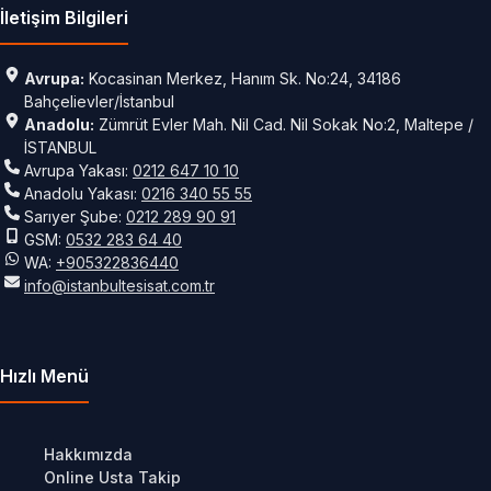
İletişim Bilgileri
Avrupa:
Kocasinan Merkez, Hanım Sk. No:24, 34186
Bahçelievler/İstanbul
Anadolu:
Zümrüt Evler Mah. Nil Cad. Nil Sokak No:2, Maltepe /
İSTANBUL
Avrupa Yakası:
0212 647 10 10
Anadolu Yakası:
0216 340 55 55
Sarıyer Şube:
0212 289 90 91
GSM:
0532 283 64 40
WA:
+905322836440
info@istanbultesisat.com.tr
Hızlı Menü
Hakkımızda
Online Usta Takip