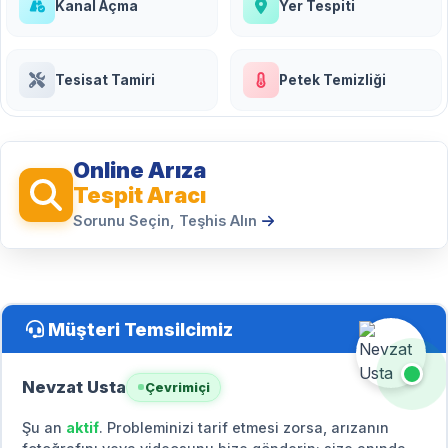
Kanal Açma
Yer Tespiti
Tesisat Tamiri
Petek Temizliği
Online Arıza
Tespit Aracı
Sorunu Seçin, Teşhis Alın
Müşteri Temsilcimiz
Nevzat Usta
Çevrimiçi
Şu an
aktif
. Probleminizi tarif etmesi zorsa, arızanın