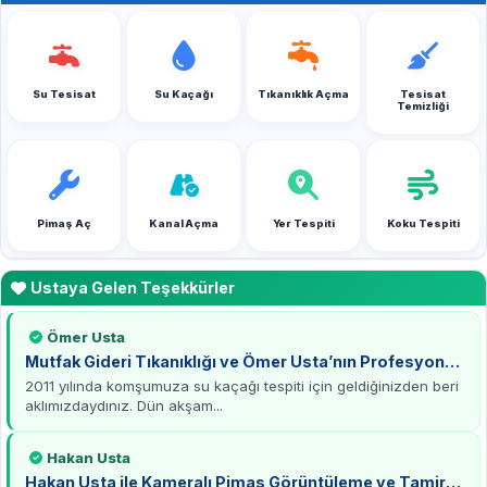
Su Tesisat
Su Kaçağı
Tıkanıklık Açma
Tesisat
Temizliği
Pimaş Aç
Kanal Açma
Yer Tespiti
Koku Tespiti
Ustaya Gelen Teşekkürler
Ömer Usta
Mutfak Gideri Tıkanıklığı ve Ömer Usta’nın Profesyonel
Çözümü
2011 yılında komşumuza su kaçağı tespiti için geldiğinizden beri
aklımızdaydınız. Dün akşam...
Hakan Usta
Hakan Usta ile Kameralı Pimaş Görüntüleme ve Tamirat