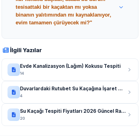
ve alerji gibi solunum yolu rahatsızlıklarını
tesisattaki bir kaçaktan mı yoksa
tetikleyebilir.
binanın yalıtımından mı kaynaklanıyor,
evim tamamen çürüyecek mi?"
Uzman Tavsiyesi:
Merak etmeyin,
Ömer
Usta
ve uzman ekibimiz Yeniköy’deki
İlgili Yazılar
adresinize gelerek teknolojik cihazlarla
sorunun kaynağını net bir şekilde belirliyor;
Evde Kanalizasyon (Lağım) Kokusu Tespiti
eğer sorun tesisat sızıntısıysa kırmadan
14
onarıyor, yalıtım kaynaklıysa size en kalıcı
Duvarlardaki Rutubet Su Kaçağına İşaret midir?
çözüm yolunu sunarak evinizi nemden
4
kurtarıyoruz.
Su Kaçağı Tespiti Fiyatları 2026 Güncel Rakamlar
20