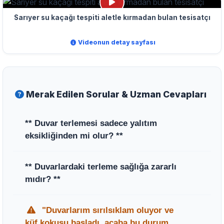
Sarıyer su kaçağı tespiti aletle kırmadan bulan tesisatçı
Videonun detay sayfası
Merak Edilen Sorular & Uzman Cevapları
** Duvar terlemesi sadece yalıtım
eksikliğinden mi olur? **
** Hayır, yalıtım dışında tesisat borularındaki
** Duvarlardaki terleme sağlığa zararlı
sızıntılar veya peteklerin verimsiz çalışması
mıdır? **
da duvarların nemlenmesine ve terlemesine
neden olabilir. **
** Evet, sürekli nemli kalan duvarlar küf ve
"Duvarlarım sırılsıklam oluyor ve
bakteri oluşumuna zemin hazırlayarak astım
küf kokusu başladı, acaba bu durum