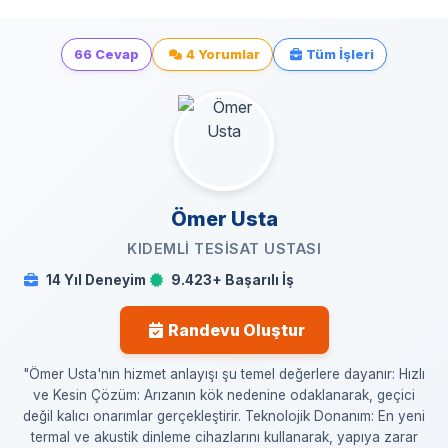
66 Cevap
4 Yorumlar
Tüm İşleri
Ömer Usta
KIDEMLI TESISAT USTASI
14 Yıl Deneyim
9.423+ Başarılı İş
Randevu Oluştur
"Ömer Usta'nın hizmet anlayışı şu temel değerlere dayanır: Hızlı
ve Kesin Çözüm: Arızanın kök nedenine odaklanarak, geçici
değil kalıcı onarımlar gerçekleştirir. Teknolojik Donanım: En yeni
termal ve akustik dinleme cihazlarını kullanarak, yapıya zarar