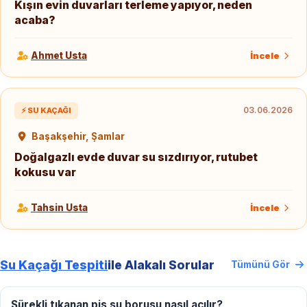
Kışın evin duvarları terleme yapıyor, neden
acaba?
Ahmet Usta
İncele
03.06.2026
⚡ SU KAÇAĞI
Başakşehir, Şamlar
Doğalgazlı evde duvar su sızdırıyor, rutubet
kokusu var
Tahsin Usta
İncele
Su Kaçağı Tespiti
ile Alakalı Sorular
Tümünü Gör
Sürekli tıkanan pis su borusu nasıl açılır?