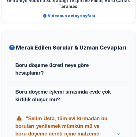
Ümraniye Robotla Su Kaçağı Tespiti ve Pimaş Boru Çatlak
Taraması
Videonun detay sayfası
Merak Edilen Sorular & Uzman Cevapları
Boru döşeme ücreti neye göre
hesaplanır?
Ücretlendirme; döşenecek alanın
Boru döşeme işlemi sırasında evde çok
metrekaresi, kullanılacak boru tipi, hattın
kirlilik oluşur mu?
uzunluğu ve kırım yapılacak zemin türü gibi
faktörlere bağlı olarak yerinde keşif sonrası
Hayır, Selim Usta ve ekibi modern
"Selim Usta, tüm evi kırmadan bu
belirlenir.
kanallama makineleri kullanarak toz ve
boruları yenilemek mümkün mü ve
kirliliği minimize eder, çalışma sonrasında
boru döşeme ücreti içine malzeme