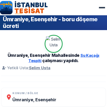
Ümraniye, Esenşehir - boru döşeme
ücreti
Ümraniye, Esenşehir Mahallesinde
Su Kaçağı
çalışması yapıldı.
Tespiti
Yetkili Usta:
Selim Usta
KONUM / BÖLGE
Ümraniye, Esenşehir