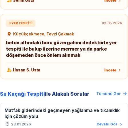
Selim Usta
İncele
02.05.2026
⚡ YER TESPITI
Küçükçekmece, Fevzi Çakmak
beton altındaki boru güzergahını dedektörle yer
tespiti ile bulup üzerine mermer ya da parke
döşemeden önce önlem alınmalı
Hasan S. Usta
İncele
Su Kaçağı Tespiti
ile Alakalı Sorular
Tümünü Gör
Mutfak giderindeki geçmeyen yağlanma ve tıkanıklık
için çözüm yolu
28.01.2026
Cevabı Gör