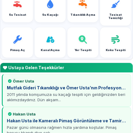
Su Tesisat
Su Kaçağı
Tıkanıklık Açma
Tesisat
Temizliği
Pimaş Aç
Kanal Açma
Yer Tespiti
Koku Tespiti
Ustaya Gelen Teşekkürler
Ömer Usta
Mutfak Gideri Tıkanıklığı ve Ömer Usta’nın Profesyonel
Çözümü
2011 yılında komşumuza su kaçağı tespiti için geldiğinizden beri
aklımızdaydınız. Dün akşam...
Hakan Usta
Hakan Usta ile Kameralı Pimaş Görüntüleme ve Tamirat
Deneyimi
Pazar günü olmasına rağmen hızla yardıma koştular. Pimaş
borusu tıkandı diye çok...