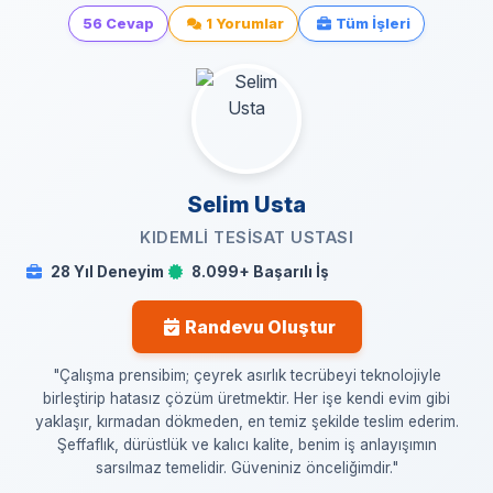
56 Cevap
1 Yorumlar
Tüm İşleri
Selim Usta
KIDEMLI TESISAT USTASI
28 Yıl Deneyim
8.099+ Başarılı İş
Randevu Oluştur
"Çalışma prensibim; çeyrek asırlık tecrübeyi teknolojiyle
birleştirip hatasız çözüm üretmektir. Her işe kendi evim gibi
yaklaşır, kırmadan dökmeden, en temiz şekilde teslim ederim.
Şeffaflık, dürüstlük ve kalıcı kalite, benim iş anlayışımın
sarsılmaz temelidir. Güveniniz önceliğimdir."