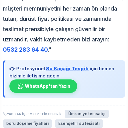
müşteri memnuniyetini her zaman ön planda
tutan, dürüst fiyat politikası ve zamanında
teslimat prensibiyle çalışan güvenilir bir
uzmandır, vakit kaybetmeden bizi arayın:
0532 283 64 40
."
👉 Profesyonel
Su Kaçağı Tespiti
için hemen
bizimle iletişime geçin.
WhatsApp'tan Yazın
Ümraniye tesisatçı
🏷️ YAPILAN İŞLEMLER ETIKETLERI:
boru döşeme fiyatları
Esenşehir su tesisatı