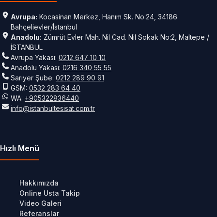
Avrupa:
Kocasinan Merkez, Hanım Sk. No:24, 34186
Bahçelievler/İstanbul
Anadolu:
Zümrüt Evler Mah. Nil Cad. Nil Sokak No:2, Maltepe /
İSTANBUL
Avrupa Yakası:
0212 647 10 10
Anadolu Yakası:
0216 340 55 55
Sarıyer Şube:
0212 289 90 91
GSM:
0532 283 64 40
WA:
+905322836440
info@istanbultesisat.com.tr
Hızlı Menü
Hakkımızda
Online Usta Takip
Video Galeri
Referanslar