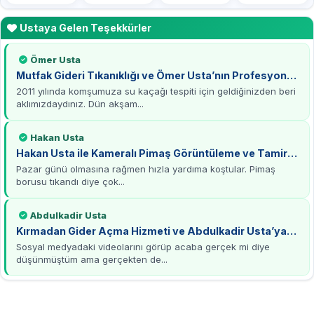
Ustaya Gelen Teşekkürler
Ömer Usta
Mutfak Gideri Tıkanıklığı ve Ömer Usta’nın Profesyonel
Çözümü
2011 yılında komşumuza su kaçağı tespiti için geldiğinizden beri
aklımızdaydınız. Dün akşam...
Hakan Usta
Hakan Usta ile Kameralı Pimaş Görüntüleme ve Tamirat
Deneyimi
Pazar günü olmasına rağmen hızla yardıma koştular. Pimaş
borusu tıkandı diye çok...
Abdulkadir Usta
Kırmadan Gider Açma Hizmeti ve Abdulkadir Usta’ya
Teşekkürler
Sosyal medyadaki videolarını görüp acaba gerçek mi diye
düşünmüştüm ama gerçekten de...