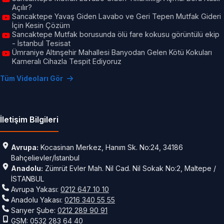
Açılır?
Sancaktepe Yavaş Giden Lavabo ve Geri Tepen Mutfak Gideri
İçin Kesin Çözüm
Sancaktepe Mutfak borusunda ölü fare kokusu görüntülü ekip
- İstanbul Tesisat
Ümraniye Altınşehir Mahallesi Banyodan Gelen Kötü Kokuları
Kameralı Cihazla Tespit Ediyoruz
Tüm Videoları Gör
İletişim Bilgileri
Avrupa:
Kocasinan Merkez, Hanım Sk. No:24, 34186
Bahçelievler/İstanbul
Anadolu:
Zümrüt Evler Mah. Nil Cad. Nil Sokak No:2, Maltepe /
İSTANBUL
Avrupa Yakası:
0212 647 10 10
Anadolu Yakası:
0216 340 55 55
Sarıyer Şube:
0212 289 90 91
GSM:
0532 283 64 40