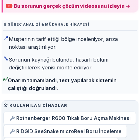
Bu sorunun gerçek çözüm videosunu izleyin →
🧬 SÜREÇ ANALIZI & MÜDAHALE HIKAYESI
📍
Müşterinin tarif ettiği bölge inceleniyor, arıza
noktası araştırılıyor.
🔧
Sorunun kaynağı bulundu, hasarlı bölüm
değiştirilerek yenisi monte ediliyor.
✅
Onarım tamamlandı, test yapılarak sistemin
çalıştığı doğrulandı.
🛠️ KULLANILAN CIHAZLAR
Rothenberger R600 Tıkalı Boru Açma Makinesi
RIDGID SeeSnake microReel Boru İnceleme