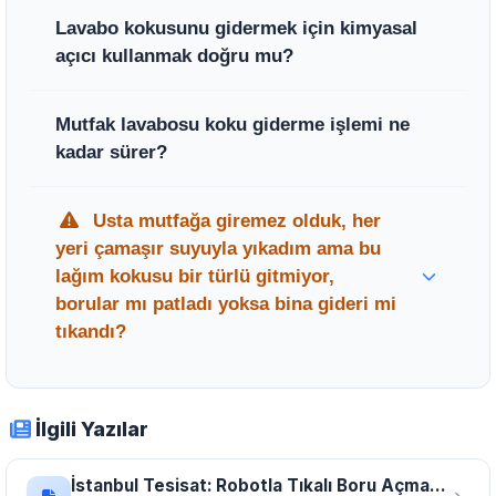
Lavabo kokusunu gidermek için kimyasal
açıcı kullanmak doğru mu?
Kimyasal açıcılar kısa süreli çözüm sunsa da
Mutfak lavabosu koku giderme işlemi ne
boru içindeki yağlanmayı tamamen sökemez
kadar sürer?
ve plastik pimaş borularına aşırı ısı vererek
zarar verebilir; bu yüzden profesyonel
Uzman ekiplerimiz ve robotik cihazlarımızla
Usta mutfağa giremez olduk, her
mekanik temizlik önerilir.
koku tespiti ve temizlik süreci, tesisatın
yeri çamaşır suyuyla yıkadım ama bu
durumuna bağlı olarak ortalama otuz ile kırk
lağım kokusu bir türlü gitmiyor,
beş dakika arasında tamamlanmaktadır.
borular mı patladı yoksa bina gideri mi
tıkandı?
Uzman Tavsiyesi:
Ömer Usta
,
müşterimizin paniğini şu sözlerle yatıştırdı:
İlgili Yazılar
Merak etmeyin, boru patlaması durumunda
koku değil su sızıntısı görürdük; bu
İstanbul Tesisat: Robotla Tıkalı Boru Açma Servisi