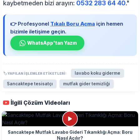
kaybetmeden bizi arayın:
0532 283 64 40
."
👉 Profesyonel
Tıkalı Boru Açma
için hemen
bizimle iletişime geçin.
WhatsApp'tan Yazın
lavabo koku giderme
🏷️ YAPILAN İŞLEMLER ETIKETLERI:
Sancaktepe tesisatçı
mutfak gider temizliği
İlgili Çözüm Videoları
Sancaktepe Mutfak Lavabo Gideri Tıkanıklığı Açma: Boru
Nasıl Açılır?